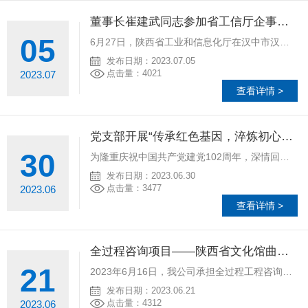
董事长崔建武同志参加省工信厅企事业单位干部创新发展能力提升培训班
05
6月27日，陕西省工业和信息化厅在汉中市汉台区举办企事业单位干部创新发展能力提升培训班暨2022年度目标责任考核总结表彰大会，厅属企事业单位班子成员、部分中层干部、我公司董事长崔建武同志参加。开班仪式
发布日期：2023.07.05
点击量：4021
2023.07
查看详情 >
党支部开展“传承红色基因，淬炼初心使命”主题党日活动
30
为隆重庆祝中国共产党建党102周年，深情回顾党的奋斗历史，热情讴歌党的光辉业绩，继承和发扬党的光荣传统和优良作风，值此“七•一”来临之际，公司党支部赴“八路军西安办事处纪念馆”参观学习。讲解员带领我们
发布日期：2023.06.30
点击量：3477
2023.06
查看详情 >
全过程咨询项目——陕西省文化馆曲江馆区建成开放
21
2023年6月16日，我公司承担全过程工程咨询的陕西省文化馆曲江馆区（原陕西省群众艺术馆扩建工程）建成开馆。相关领导出席陕西省文化馆曲江馆开放仪式，参观曲江馆区，观摩群众文化活动。陕西省文化馆曲江馆区
发布日期：2023.06.21
点击量：4312
2023.06