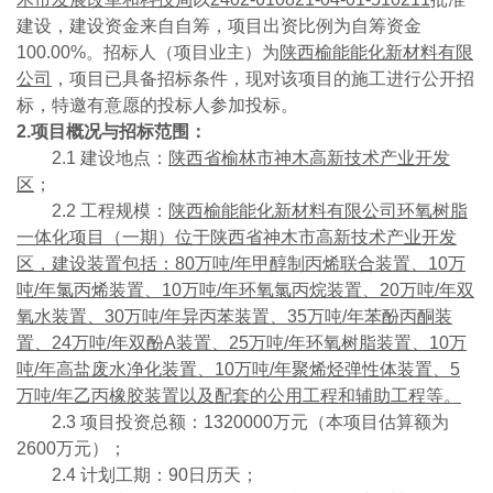
建设，建设资金来自自筹，项目出资比例为自筹资金
100.00%。招标人（项目业主）为
陕西榆能能化新材料有限
公司
，项目已具备招标条件，现对该项目的施工进行公开招
标，特邀有意愿的投标人参加投标。
2.项目概况与招标范围：
2.1 建设地点：
陕西省榆林市神木高新技术产业开发
区
；
2.2 工程规模：
陕西榆能能化新材料有限公司环氧树脂
一体化项目（一期）位于陕西省神木市高新技术产业开发
区，建设装置包括：80万吨/年甲醇制丙烯联合装置、10万
吨/年氯丙烯装置、10万吨/年环氧氯丙烷装置、20万吨/年双
氧水装置、30万吨/年异丙苯装置、35万吨/年苯酚丙酮装
置、24万吨/年双酚A装置、25万吨/年环氧树脂装置、10万
吨/年高盐废水净化装置、10万吨/年聚烯烃弹性体装置、5
万吨/年乙丙橡胶装置以及配套的公用工程和辅助工程等。
2.3 项目投资总额：1320000万元（本项目估算额为
2600万元）；
2.4 计划工期：90日历天；