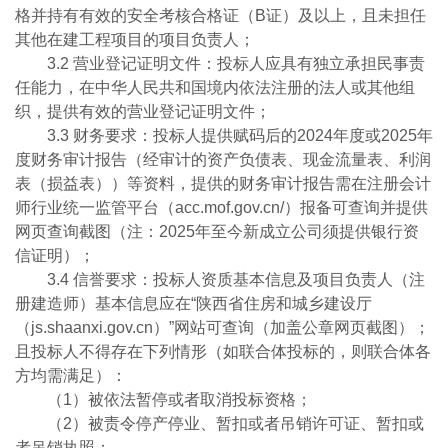
格并持有有效的安全考核合格证（B证）及以上，且未担任
其他在建工程项目的项目负责人；
3.2 营业登记证明文件：投标人应具有独立承担民事责
任能力，在中华人民共和国境内依法注册的法人或其他组
织，提供有效的营业登记证明文件；
3.3 财务要求：投标人提供赋码后的2024年度或2025年
度财务审计报告（经审计的资产负债表、现金流量表、利润
表（损益表））等资料，提供的财务审计报告需在注册会计
师行业统一监管平台（acc.mof.gov.cn/）报备可查询并提供
网页查询截图（注：2025年至今新成立公司须提供银行资
信证明）；
3.4 信誉要求：投标人资质基本信息及项目负责人（注
册建造师）基本信息应在“陕西省住房和城乡建设厅
（js.shaanxi.gov.cn）”网站可查询（加盖公章网页截图）；
且投标人不得存在下列情形（如联合体投标的，则联合体各
方均需满足）：
（1）被依法暂停或者取消投标资格；
（2）被责令停产停业、暂扣或者吊销许可证、暂扣或
者吊销执照；