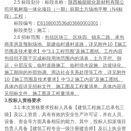
2.5 标段划分：标段名称：
陕西榆能能化新材料有限公
司环氧树脂一体化项目（一期）前期土方场地平整（N4标
段）工程
；
标段编号：
E6108003536d03660001001
；
标段类型：施工；
2.6 招标范围：
包括区块三、区块四、锦东二路、承包
商库房及预制场地、新建临时通村道路，详见附件10【施工
范围及技术要求】中“3.1 工程范围”及施工图纸。工作内容
包括但不限于完成标段用地范围内的清表，土方开挖、倒
运，分层压实，临时道路施工、临时排水设施、边坡绿化、
施工期间的外部协调、周边社会关系处理等工作，详见附件
10【施工范围及技术要求】中“3.2 施工内容”及施工图纸。
具体内容详见招标文件、施工图及工程量清单。具体内容详
见招标文件、施工图及工程量清单。
3.投标人资格要求
3.1 本次资格要求投标人具备【建筑工程施工总承包三
级】及以上资质，具有有效的安全生产许可证，并在人员、
设备、资金等方面具备相应的能力。其中，投标人拟派项目
负责人具备【建筑工程专业一级注册建造师】及以上执业资