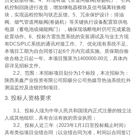
历史数据存储。
4
、对现有烟气管道闸板阀
(
卷扬机）、引风
机控制回路进行改造，增加继电器模块及信号隔离转换模
块，实现远程控制与状态反馈。
5
、冗余保护设计：排油
阀、烟气管道闸板阀
(
卷扬机）等关键执行设备配置双供电
电源（蓄电池或储能阀门），确保现场断电时仍可完成紧急
处置动作。
6
、投标方需负责系统的安装调试及与业主方现
有
DCS/PLC
系统的通讯对接工作。
7
、优化现有系统不足。
本项目工期为自合同签订起
6
个月内完成实施。质保期自验
收合格之日起一年。本项目预算为
1400000.00
元，具体内
容详见招标文件。
2.2
、范围：本招标项目划分为
1
个标段，本次招标为：
陕西美鑫产业投资有限公司阳极分公司热媒导热油系统红外
测温监控及连锁控制项目。
3.
投标人资格要求
3.1
、投标人须为中华人民共和国境内正式注册的独立法
人或其他组织，具有合法有效的营业执照；
3.2
、投标人近三年（
2023
年
1
月
1
日至投标截止时间）
具有类似项目业绩合同（以业绩合同为准，时间以合同签订