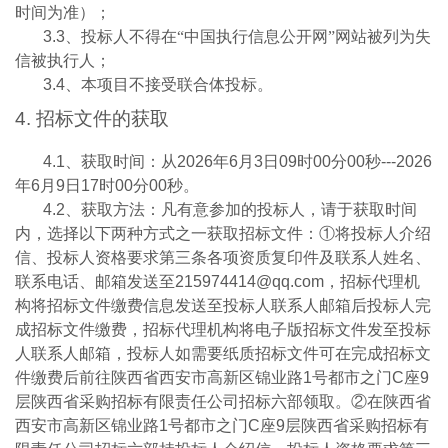
时间为准）；
3.3
、投标人不得在“中国执行信息公开网”网站被列为失
信被执行人；
3.4
、本项目不接受联合体投标。
4.
招标文件的获取
4.1
、获取时间：从
2026
年
6
月
3
日
09
时
00
分
00
秒
---2026
年
6
月
9
日
17
时
00
分
00
秒
。
4.2
、获取方法：凡有意参加的投标人，请于获取时间
内，选择以下两种方式之一获取招标文件：①将投标人介绍
信、投标人资格要求第三条各项资质复印件及联系人姓名、
联系电话、邮箱发送至
215974414@qq.com
，招标代理机
构将招标文件缴费信息发送至投标人联系人邮箱后投标人完
成招标文件缴费，招标代理机构将电子版招标文件发至投标
人联系人邮箱，投标人如需要纸质招标文件可在完成招标文
件缴费后前往陕西省西安市高新区锦业路
1
号都市之门
C
座
9
层陕西省采购招标有限责任公司招标六部领取。②在陕西省
西安市高新区锦业路
1
号都市之门
C
座
9
层陕西省采购招标有