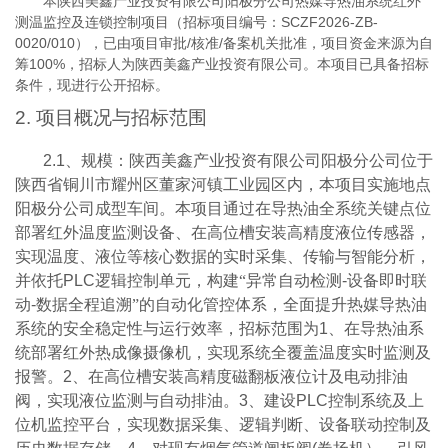
本陕西美鑫产业投资有限公司阳极分公司热媒导热油系统红外
SCZF2026-ZB-
测温监控及连锁控制项目（招标项目编号：
0020/010
/
/
），已由项目审批
核准
备案机关批准，项目资金来源为自
100%
筹
，招标人为陕西美鑫产业投资有限公司。本项目已具备招标
条件，现进行公开招标。
2.
项目概况与招标范围
2.1
、规模：陕西美鑫产业投资有限公司阳极分公司位于
陕西省铜川市耀州区董家河镇工业园区内，本项目实施地点
阳极分公司成型车间。本项目通过在导热油全系统关键点位
部署红外温度监测设备、在高位槽安装高精度液位传感器，
实现温度、液位等核心数据的实时采集、传输与智能分析，
并依托
PLC
逻辑控制单元，构建“异常自动检测
-
设备即时联
动
-
数据全程追溯”的自动化管控体系，全面提升热媒导热油
系统的安全稳定性与运行效率，招标范围为
1
、在导热油系
统部署红外热成像摄像机，实现系统全覆盖温度实时监测及
报警。
2
、在高位槽安装高精度磁翻板液位计及电动排油
阀，实现液位监测与自动排油。
3
、建设
PLC
控制系统及上
位机监控平台，实现数据采集、逻辑判断、设备联动控制及