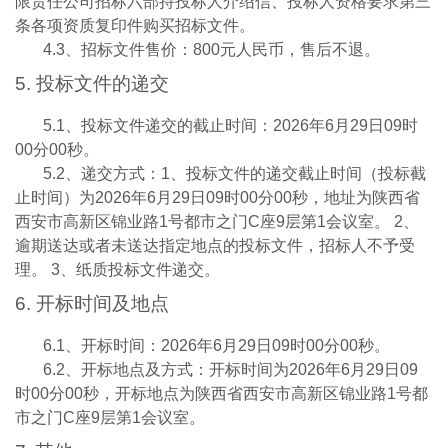
限责任公司招标六部持投标人介绍信、投标人资格要求第三
条各项资质复印件购买招标文件。
4.3
、招标文件售价：
800
元人民币，售后不退。
5.
投标文件的递交
5.1
、投标文件递交的截止时间：
2026
年
6
月
29
日
09
时
00
分
00
秒。
5.2
、递交方式：
1
、投标文件的递交截止时间（投标截
止时间）为
2026
年
6
月
29
日
09
时
00
分
00
秒，地址为陕西省
西安市高新区锦业路
1
号都市之门
C
座
9
层第
1
会议室。
2
、
逾期送达或者未送达指定地点的投标文件，招标人不予受
理。
3
、纸质投标文件递交。
6.
开标时间及地点
6.1
、开标时间：
2026
年
6
月
29
日
09
时
00
分
00
秒。
6.2
、开标地点及方式：开标时间为
2026
年
6
月
29
日
09
时
00
分
00
秒，开标地点为陕西省西安市高新区锦业路
1
号都
市之门
C
座
9
层第
1
会议室。