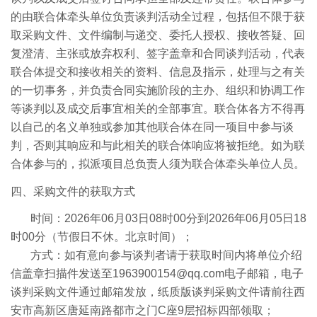
的由联合体牵头单位负责谈判活动全过程，包括但不限于获
取采购文件、文件编制与递交、委托人授权、接收答疑、回
复澄清、主张或放弃权利、签字盖章和合同谈判活动，代表
联合体提交和接收相关的资料、信息及指示，处理与之有关
的一切事务，并负责合同实施阶段的主办、组织和协调工作
等谈判以及成交后事宜相关的全部事宜。联合体各方不得再
以自己的名义单独或参加其他联合体在同一项目中参与谈
判，否则其响应和与此相关的联合体响应将被拒绝。如为联
合体参与的，拟派项目总负责人须为联合体牵头单位人员。
四、
采购文件的获取方式
时间：
2026
年
06
月
03
日
08
时
00
分到
2026
年
06
月
05
日
18
时
00
分（节假日不休。北京时间）；
方式：如有意向参与谈判者请于获取时间内将单位介绍
信盖章扫描件发送至
1963900154@qq.com
电子邮箱，电子
谈判采购文件通过邮箱发放，纸质版谈判采购文件请前往西
安市高新区唐延南路都市之门
C
座
9
层招标四部领取；