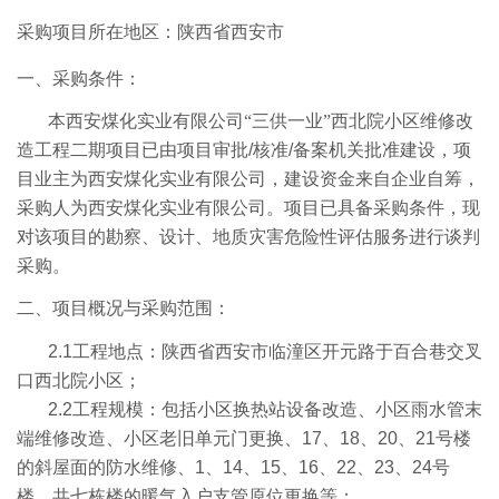
采购项目所在地区：陕西省西安市
一、
采购条件：
本西安煤化实业有限公司“三供一业”西北院小区维修改
造工程二期项目已由项目审批
/
核准
/
备案机关批准建设，项
目业主为西安煤化实业有限公司，建设资金来自企业自筹，
采购人为西安煤化实业有限公司。项目已具备采购条件，现
对该项目的勘察、设计、地质灾害危险性评估服务进行谈判
采购。
二、
项目概况与采购范围：
2.1
工程地点：陕西省西安市临潼区开元路于百合巷交叉
口西北院小区；
2.2
工程规模：包括小区换热站设备改造、小区雨水管末
端维修改造、小区老旧单元门更换、
17
、
18
、
20
、
21
号楼
的斜屋面的防水维修、
1
、
14
、
15
、
16
、
22
、
23
、
24
号
楼，共七栋楼的暖气入户支管原位更换等；