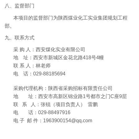
八、
监督部门
本项目的监督部门为陕西煤业化工实业集团规划工程
部。
九、
联系方式
采 购 人：西安煤化实业有限公司
地
址：西安市新城区金花北路
418
号
4
幢
联 系 人：林老师
电
话：
029-88185694
采购代理机构：陕西省采购招标有限责任公司
地
址：西安市高新区锦业路
1
号都市之门
C
座
9
层
联
系
人：张锐（项目负责人）
雷鹏
电
话：
029-88497916
电 子
邮 件：
1963900154@qq.com