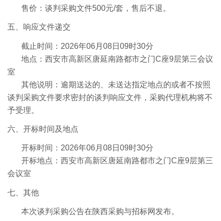
售价：谈判采购文件
500
元
/
套，售后不退。
五、
响应文件递交
截止时间：
2026
年
06
月
08
日
09
时
30
分
地点：西安市高新区唐延南路都市之门
C
座
9
层第三会议
室
其他说明：逾期送达的、未送达指定地点的或者不按照
谈判采购文件要求密封的谈判响应文件，采购代理机构将不
予受理。
六、
开标时间及地点
开标时间：
2026
年
06
月
08
日
09
时
30
分
开标地点：西安市高新区唐延南路都市之门
C
座
9
层第三
会议室
七、
其他
本次谈判采购公告在陕西采购与招标网发布。