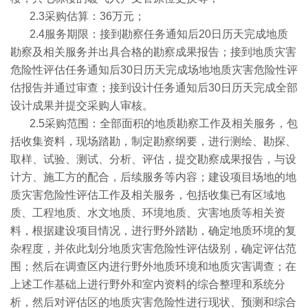
2.3
采购估算：
36
万元；
2.4
服务期限：接到勘察任务通知后
20
日历天完成地质
勘察及相关服务并出具合格的勘察成果报告；接到地质灾害
危险性评估任务通知后
30
日历天完成场地地质灾害危险性评
估报告并通过审查；接到设计任务通知后
30
日历天完成全部
设计成果并提交采购人审核。
2.5
采购范围：全部面积的地质勘察工作及相关服务，包
括收集资料，现场踏勘，制定勘察纲要，进行测绘、勘探、
取样、试验、测试、分析、评估，提交勘察成果报告，与设
计方、施工方的配合，后续服务等内容；建设项目场地的地
质灾害危险性评估工作及相关服务，包括收集已有区域地
质、工程地质、水文地质、环境地质、灾害地质等相关资
料，根据建设项目情况，进行野外踏勘，确定地质环境的复
杂程度，并依此划分地质灾害危险性评估级别，确定评估范
围；然后在调查区内进行野外地质环境和地质灾害调查；在
上述工作基础上进行野外和室内资料的综合整理和系统分
析，然后对评估区的地质灾害危险性进行现状、预测和综合