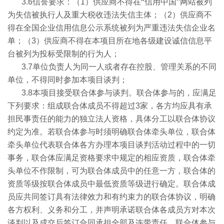
3.6
信誉要求：（
1
）供应商不得在“信用中国”网站被列
为失信被执行人及重大税收违法失信主体；（
2
）供应商不
得在全国企业信用信息公示系统被列为严重违法失信企业名
单；（
3
）供应商不得在本项目所在地各级建设诚信信息平
台被列为投标受限制的行为人；
3.7
单位负责人为同一人或者存在控股、管理关系的不同
单位，不得同时参加本项目谈判；
3.8
本项目接受联合体参与谈判。联合体参与的，应满足
下列要求：组成联合体成员不得超过
3
家，各方均应具有承
担民事责任的能力的独立法人资格，具体分工以联合体协议
约定为准。若联合体参与时须明确联合体牵头单位，联合体
牵头单位代表联合体各方办理本项目谈判活动过程中的一切
事务，联合体应满足资格要求中规定的相应资质，联合体牵
头单位不作限制，可为联合体成员中的任意一方，联合体的
资质等级按联合体成员中最低资质等级进行确定。联合体成
员应共同签订具有法律效力和有约束力的联合体协议，明确
各方权利、义务和分工，并声明承诺联合体各成员方对本次
谈判以及成交后签订合同承担全部及连带责任。联合体参与